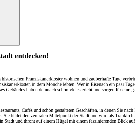
Search
stadt entdecken!
historischen Franziskanerkloster wohnen und zauberhafte Tage verbri
nziskanerkloster, in dem Mönche lebten. Wer in Eisenach ein paar Tag
ieses Gebäudes haben demnach schon vieles erlebt und sorgen für eine 
Restaurants, Cafés und schön gestalteten Geschäften, in denen Sie nac
 Sie bildet den zentralen Mittelpunkt der Stadt und wird als Traukirch
in Stadt und thront auf einem Hügel mit einem faszinierenden Blick au