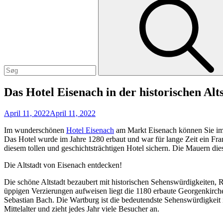
Search
for:
Das Hotel Eisenach in der historischen Alt
Posted
April 11, 2022
April 11, 2022
on
Im wunderschönen
Hotel Eisenach
am Markt Eisenach können Sie im 
Das Hotel wurde im Jahre 1280 erbaut und war für lange Zeit ein Fra
diesem tollen und geschichtsträchtigen Hotel sichern. Die Mauern d
Die Altstadt von Eisenach entdecken!
Die schöne Altstadt bezaubert mit historischen Sehenswürdigkeiten, 
üppigen Verzierungen aufweisen liegt die 1180 erbaute Georgenkirche.
Sebastian Bach. Die Wartburg ist die bedeutendste Sehenswürdigkeit 
Mittelalter und zieht jedes Jahr viele Besucher an.