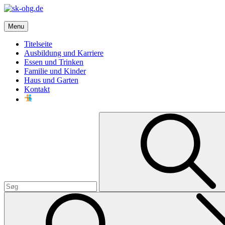
Skip
to
sk-ohg.de
content
Menu
Die besten Neuigkeiten
Titelseite
Ausbildung und Karriere
Essen und Trinken
Familie und Kinder
Haus und Garten
Kontakt
Search
for: