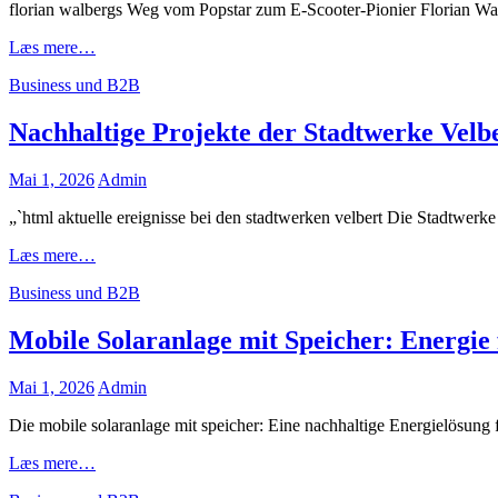
florian walbergs Weg vom Popstar zum E-Scooter-Pionier Florian Wal
Florian
Læs mere…
Walbergs
Cat
Business und B2B
Aufstieg
Links
vom
Popstar
Nachhaltige Projekte der Stadtwerke Velbe
zum
E-
Posted
Mai 1, 2026
Admin
Scooter-
on
Pionier
„`html aktuelle ereignisse bei den stadtwerken velbert Die Stadtwerk
Nachhaltige
Læs mere…
Projekte
Cat
Business und B2B
der
Links
Stadtwerke
Velbert
Mobile Solaranlage mit Speicher: Energie 
für
eine
Posted
Mai 1, 2026
Admin
smarte
on
Zukunft
Die mobile solaranlage mit speicher: Eine nachhaltige Energielösung
Mobile
Læs mere…
Solaranlage