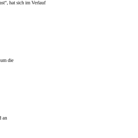
t“, hat sich im Verlauf
 um die
d an