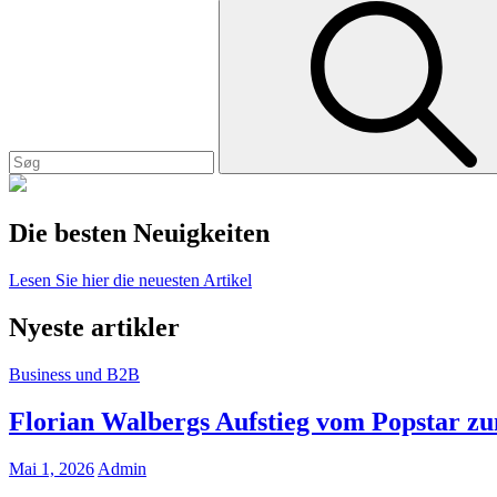
Search
for:
Die besten Neuigkeiten
Lesen
Lesen Sie hier die neuesten Artikel
Sie
hier
Nyeste artikler
die
neuesten
Cat
Business und B2B
Artikel
Links
Florian Walbergs Aufstieg vom Popstar zu
Posted
Mai 1, 2026
Admin
on