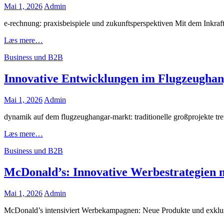
nachhaltige
Posted
Mai 1, 2026
Admin
Landwirtschaft
on
e-rechnung: praxisbeispiele und zukunftsperspektiven Mit dem Inkra
Praktische
Læs mere…
Beispiele
Cat
Business und B2B
für
Links
E-
Rechnungen
Innovative Entwicklungen im Flugzeughang
in
Unternehmen
Posted
Mai 1, 2026
Admin
on
dynamik auf dem flugzeughangar-markt: traditionelle großprojekte tre
Innovative
Læs mere…
Entwicklungen
Cat
Business und B2B
im
Links
Flugzeughangar-
Markt:
McDonald’s: Innovative Werbestrategien 
Tradition
trifft
Posted
Mai 1, 2026
Admin
auf
on
Moderne
McDonald’s intensiviert Werbekampagnen: Neue Produkte und exklusi