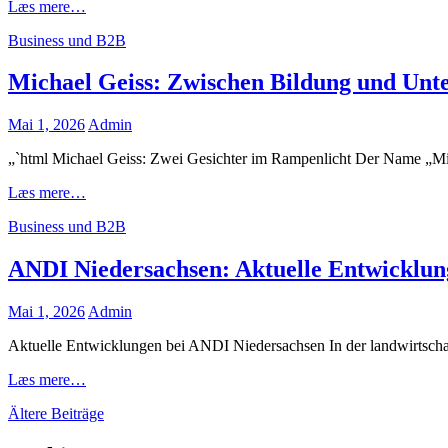
McDonald’s:
Læs mere…
Innovative
Cat
Business und B2B
Werbestrategien
Links
mit
neuen
Michael Geiss: Zwischen Bildung und Un
Produkten
im
Posted
Mai 1, 2026
Admin
Fokus
on
„`html Michael Geiss: Zwei Gesichter im Rampenlicht Der Name „Micha
Michael
Læs mere…
Geiss:
Cat
Business und B2B
Zwischen
Links
Bildung
und
ANDI Niedersachsen: Aktuelle Entwicklun
Unternehmertum
im
Posted
Mai 1, 2026
Admin
Fokus
on
Aktuelle Entwicklungen bei ANDI Niedersachsen In der landwirtschaf
ANDI
Læs mere…
Niedersachsen:
Beitragsnavigation
Ältere Beiträge
Aktuelle
Entwicklungen