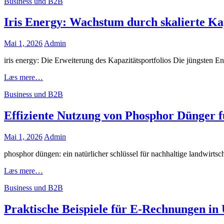
Cat
Business und B2B
mit
Links
Speicher:
Energie
Iris Energy: Wachstum durch skalierte Ka
für
unterwegs
Posted
Mai 1, 2026
Admin
nachhaltig
on
nutzen
iris energy: Die Erweiterung des Kapazitätsportfolios Die jüngsten 
Iris
Læs mere…
Energy:
Cat
Business und B2B
Wachstum
Links
durch
skalierte
Effiziente Nutzung von Phosphor Dünger f
Kapazität
und
Posted
Mai 1, 2026
Admin
strategische
on
Anpassungen
phosphor düngen: ein natürlicher schlüssel für nachhaltige landwirtsc
Effiziente
Læs mere…
Nutzung
Cat
Business und B2B
von
Links
Phosphor
Dünger
Praktische Beispiele für E-Rechnungen i
für