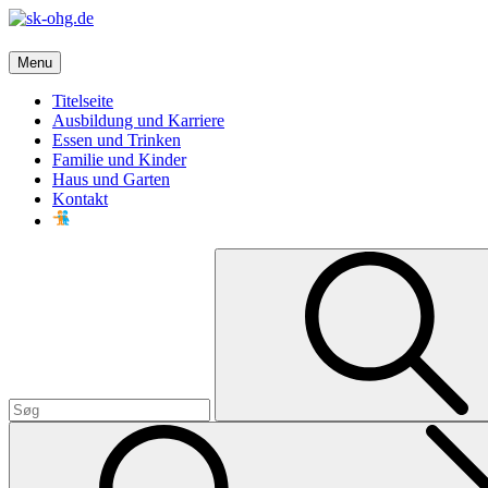
Skip
to
content
sk-ohg.de
Menu
Die besten Neuigkeiten
Titelseite
Ausbildung und Karriere
Essen und Trinken
Familie und Kinder
Haus und Garten
Kontakt
Search
for: