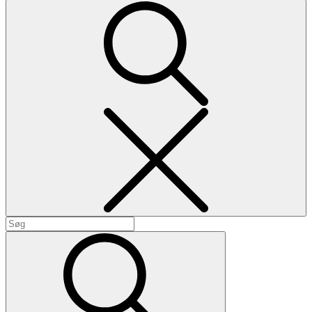
Search
Search
for:
Search