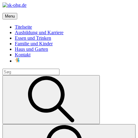
Skip
to
sk-ohg.de
content
Menu
Die besten Neuigkeiten
Titelseite
Ausbildung und Karriere
Essen und Trinken
Familie und Kinder
Haus und Garten
Kontakt
Search
for:
Search