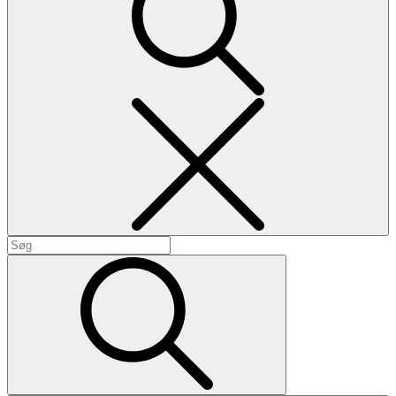
Search
Search
for:
Search