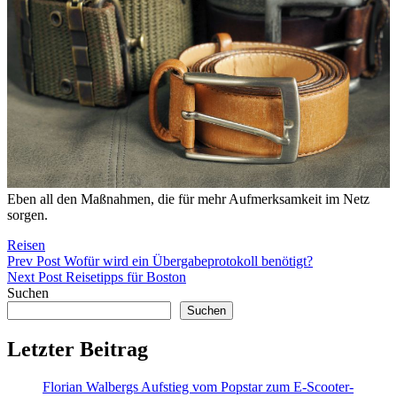
Eben all den Maßnahmen, die für mehr Aufmerksamkeit im Netz
sorgen.
Categories
Reisen
Beitragsnavigation
Previous
Prev Post
Wofür wird ein Übergabeprotokoll benötigt?
Post
Next
Next Post
Reisetipps für Boston
Post
Suchen
Suchen
Letzter Beitrag
Florian Walbergs Aufstieg vom Popstar zum E-Scooter-