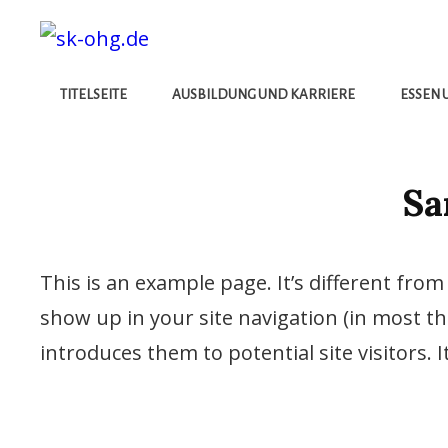
Die Besten Neuigkeiten
SK-OHG.DE
TITELSEITE
AUSBILDUNG UND KARRIERE
ESSEN 
Sa
This is an example page. It’s different from 
show up in your site navigation (in most t
introduces them to potential site visitors. 